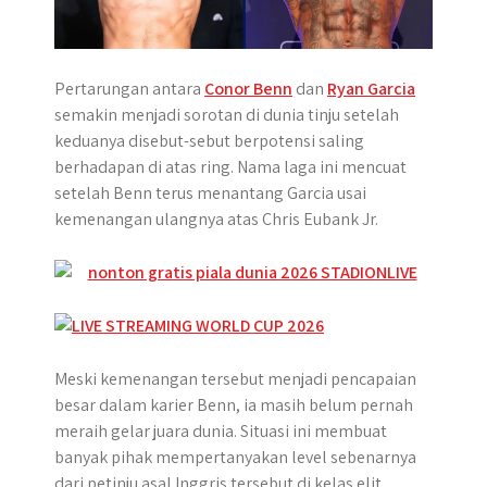
r
Pertarungan antara
Conor Benn
dan
Ryan Garcia
semakin menjadi sorotan di dunia tinju setelah
keduanya disebut-sebut berpotensi saling
berhadapan di atas ring. Nama laga ini mencuat
setelah Benn terus menantang Garcia usai
kemenangan ulangnya atas Chris Eubank Jr.
Meski kemenangan tersebut menjadi pencapaian
besar dalam karier Benn, ia masih belum pernah
meraih gelar juara dunia. Situasi ini membuat
banyak pihak mempertanyakan level sebenarnya
dari petinju asal Inggris tersebut di kelas elit.