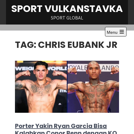
Skip
SPORT VULKANSTAVKA
to
content
SPORT GLOBAL
Menu
Open
TAG:
CHRIS EUBANK JR
the
main
menu
Porter Yakin Ryan Garcia Bisa
Kalahkan Conor Benn dengan KO