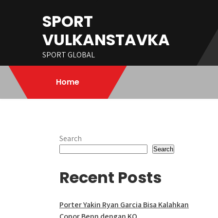
Skip
SPORT
to
content
VULKANSTAVKA
SPORT GLOBAL
Home
Search
Search
Recent Posts
Porter Yakin Ryan Garcia Bisa Kalahkan
Conor Benn dengan KO