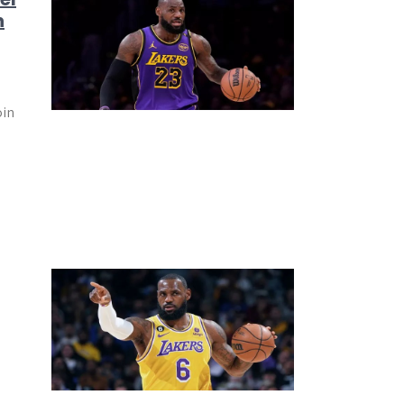
n
oin