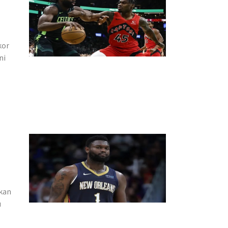
kor
ni
kan
u