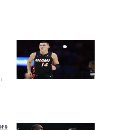
ti
ors