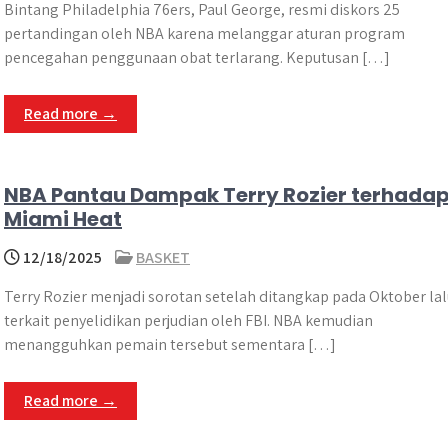
Bintang Philadelphia 76ers, Paul George, resmi diskors 25
pertandingan oleh NBA karena melanggar aturan program
pencegahan penggunaan obat terlarang. Keputusan […]
Read more →
NBA Pantau Dampak Terry Rozier terhada
Miami Heat
12/18/2025
BASKET
Terry Rozier menjadi sorotan setelah ditangkap pada Oktober lal
terkait penyelidikan perjudian oleh FBI. NBA kemudian
menangguhkan pemain tersebut sementara […]
Read more →