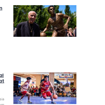
n
al
at
sia
ium