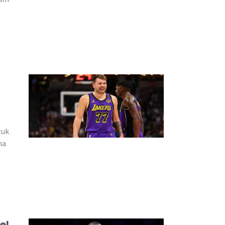
tuk
ma
el