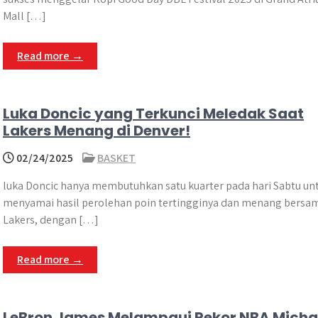
Mall […]
Read more →
Luka Doncic yang Terkunci Meledak Saat
Lakers Menang di Denver!
02/24/2025
BASKET
luka Doncic hanya membutuhkan satu kuarter pada hari Sabtu un
menyamai hasil perolehan poin tertingginya dan menang bersa
Lakers, dengan […]
Read more →
LeBron James Melampaui Rekor NBA Micha