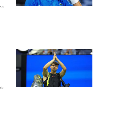
ka
nia
n