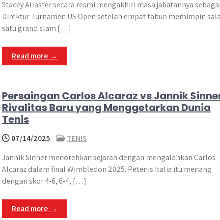
Stacey Allaster secara resmi mengakhiri masa jabatannya sebaga
Direktur Turnamen US Open setelah empat tahun memimpin sal
satu grand slam […]
Read more →
Persaingan Carlos Alcaraz vs Jannik Sinner
Rivalitas Baru yang Menggetarkan Dunia
Tenis
07/14/2025
TENIS
Jannik Sinner menorehkan sejarah dengan mengalahkan Carlos
Alcaraz dalam final Wimbledon 2025. Petenis Italia itu menang
dengan skor 4-6, 6-4, […]
Read more →