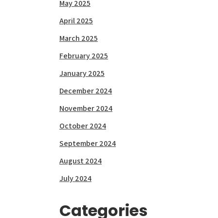
May 2025
April 2025
March 2025
February 2025
January 2025
December 2024
November 2024
October 2024
September 2024
August 2024
July 2024
Categories