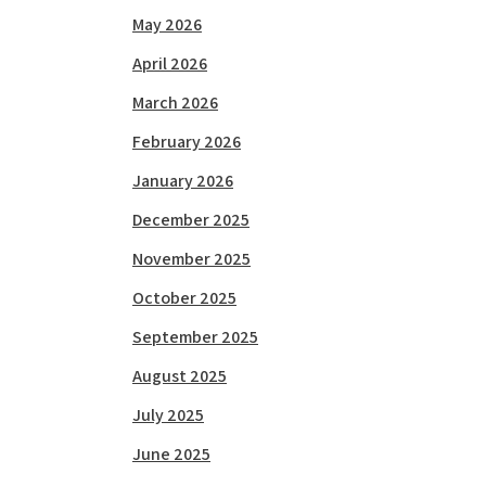
May 2026
April 2026
March 2026
February 2026
January 2026
December 2025
November 2025
October 2025
September 2025
August 2025
July 2025
June 2025