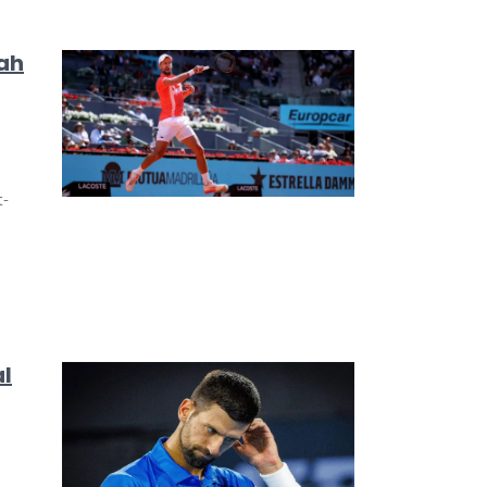
lah
t-
al