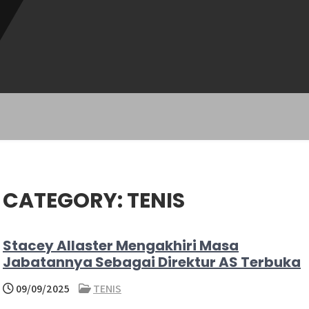
CATEGORY:
TENIS
Stacey Allaster Mengakhiri Masa
Jabatannya Sebagai Direktur AS Terbuka
09/09/2025
TENIS