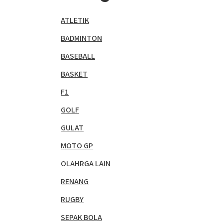
ATLETIK
BADMINTON
BASEBALL
BASKET
F1
GOLF
GULAT
MOTO GP
OLAHRGA LAIN
RENANG
RUGBY
SEPAK BOLA