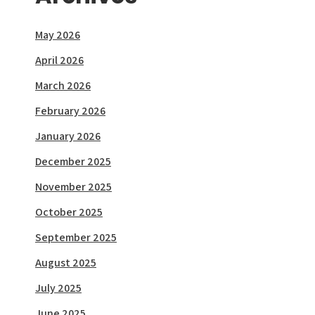
May 2026
April 2026
March 2026
February 2026
January 2026
December 2025
November 2025
October 2025
September 2025
August 2025
July 2025
June 2025