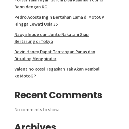
Benn dengan KO
Pedro Acosta Ingin Bertahan Lama di MotoGP
Hingga Lewati Usia 35
Naoya Inoue dan Junto Nakatani Siap
Bertarung di Tokyo
Devin Haney Dapat Tantangan Panas dan
Dituding Menghindar
Valentino Rossi Tegaskan Tak Akan Kembali
ke MotoGP
Recent Comments
No comments to show.
Archives