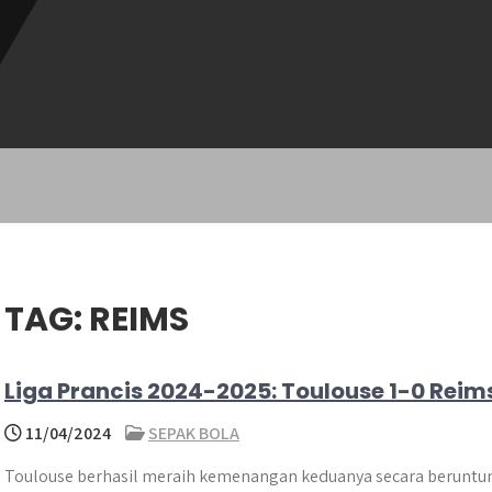
TAG:
REIMS
Liga Prancis 2024-2025: Toulouse 1-0 Reim
11/04/2024
SEPAK BOLA
Toulouse berhasil meraih kemenangan keduanya secara beruntun