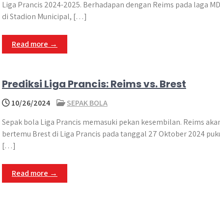
Liga Prancis 2024-2025. Berhadapan dengan Reims pada laga M
di Stadion Municipal, […]
Read more →
Prediksi Liga Prancis: Reims vs. Brest
10/26/2024
SEPAK BOLA
Sepak bola Liga Prancis memasuki pekan kesembilan. Reims aka
bertemu Brest di Liga Prancis pada tanggal 27 Oktober 2024 puk
[…]
Read more →