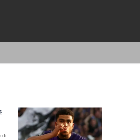
s
 di