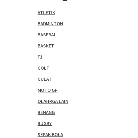
ATLETIK
BADMINTON
BASEBALL
BASKET
F1
GOLF
GULAT
MOTO GP
OLAHRGA LAIN
RENANG
RUGBY
SEPAK BOLA