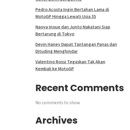
Pedro Acosta Ingin Bertahan Lama di
MotoGP Hingga Lewati Usia 35
Naoya Inoue dan Junto Nakatani Siap
Bertarung di Tokyo
Devin Haney Dapat Tantangan Panas dan
Dituding Menghindar
Valentino Rossi Tegaskan Tak Akan
Kembali ke MotoGP
Recent Comments
No comments to show.
Archives