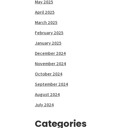
May 2025
April 2025
March 2025
February 2025
January 2025
December 2024
November 2024
October 2024
September 2024
August 2024
July 2024
Categories