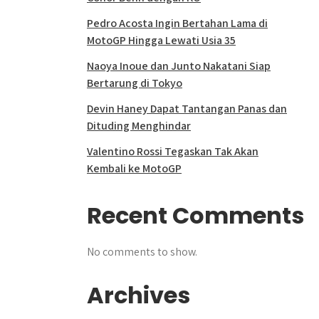
Pedro Acosta Ingin Bertahan Lama di
MotoGP Hingga Lewati Usia 35
Naoya Inoue dan Junto Nakatani Siap
Bertarung di Tokyo
Devin Haney Dapat Tantangan Panas dan
Dituding Menghindar
Valentino Rossi Tegaskan Tak Akan
Kembali ke MotoGP
Recent Comments
No comments to show.
Archives