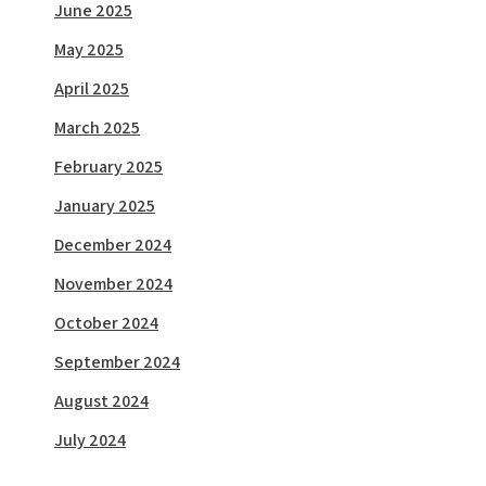
June 2025
May 2025
April 2025
March 2025
February 2025
January 2025
December 2024
November 2024
October 2024
September 2024
August 2024
July 2024