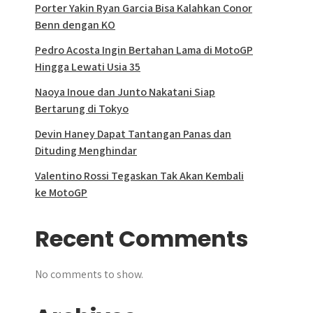
Porter Yakin Ryan Garcia Bisa Kalahkan Conor
Benn dengan KO
Pedro Acosta Ingin Bertahan Lama di MotoGP
Hingga Lewati Usia 35
Naoya Inoue dan Junto Nakatani Siap
Bertarung di Tokyo
Devin Haney Dapat Tantangan Panas dan
Dituding Menghindar
Valentino Rossi Tegaskan Tak Akan Kembali
ke MotoGP
Recent Comments
No comments to show.