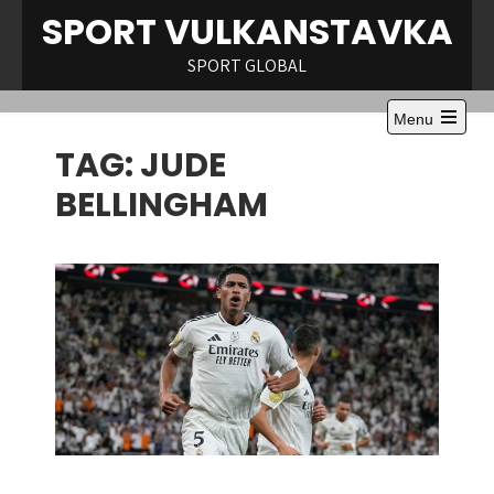
Skip
SPORT VULKANSTAVKA
to
content
SPORT GLOBAL
Menu
Open
TAG:
JUDE
the
main
menu
BELLINGHAM