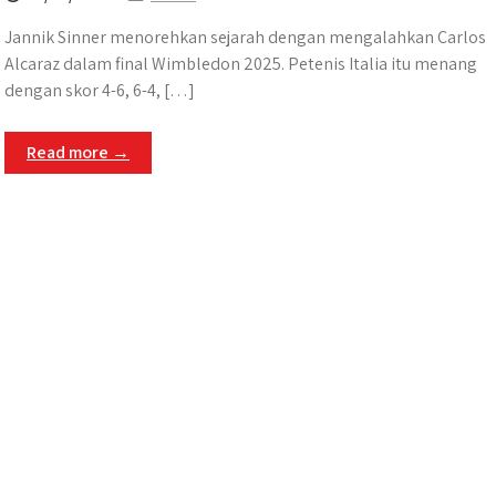
Jannik Sinner menorehkan sejarah dengan mengalahkan Carlos
Alcaraz dalam final Wimbledon 2025. Petenis Italia itu menang
dengan skor 4-6, 6-4, […]
Read more →