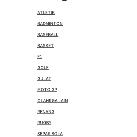
ATLETIK
BADMINTON
BASEBALL
BASKET
F1
GOLF
GULAT
MOTO GP
OLAHRGA LAIN
RENANG
RUGBY
SEPAK BOLA