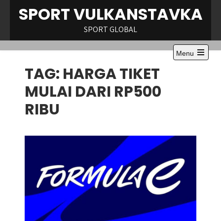
Skip
SPORT VULKANSTAVKA
to
content
SPORT GLOBAL
Menu
Open
TAG:
HARGA TIKET
the
main
menu
MULAI DARI RP500
RIBU