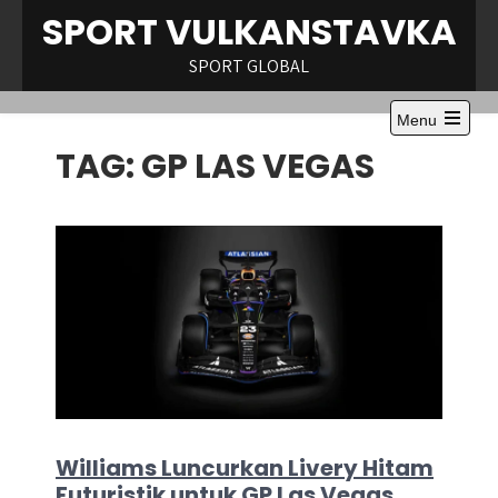
Skip
SPORT VULKANSTAVKA
to
content
SPORT GLOBAL
Menu
Open
TAG:
GP LAS VEGAS
the
main
menu
Williams Luncurkan Livery Hitam
Futuristik untuk GP Las Vegas