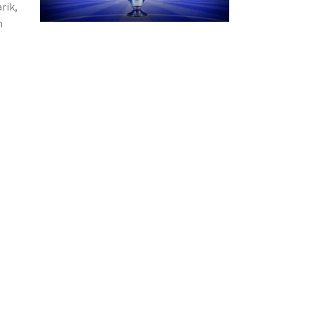
rik,
n