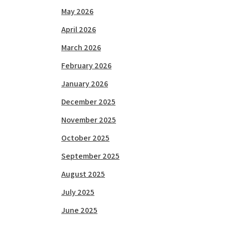
May 2026
April 2026
March 2026
February 2026
January 2026
December 2025
November 2025
October 2025
September 2025
August 2025
July 2025
June 2025