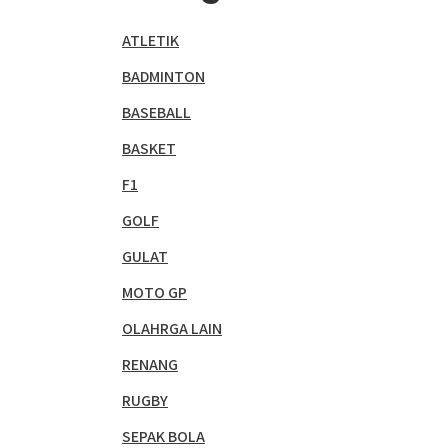
ATLETIK
BADMINTON
BASEBALL
BASKET
F1
GOLF
GULAT
MOTO GP
OLAHRGA LAIN
RENANG
RUGBY
SEPAK BOLA