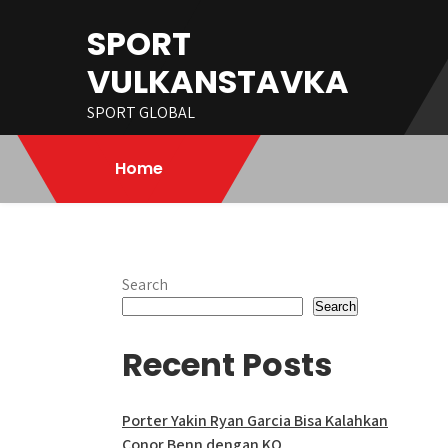
Skip
SPORT
to
content
VULKANSTAVKA
SPORT GLOBAL
Home
Search
Search
Recent Posts
Porter Yakin Ryan Garcia Bisa Kalahkan
Conor Benn dengan KO