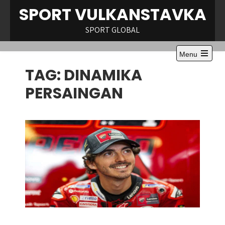
Skip
SPORT VULKANSTAVKA
to
content
SPORT GLOBAL
Menu
Open
TAG:
DINAMIKA
the
main
menu
PERSAINGAN