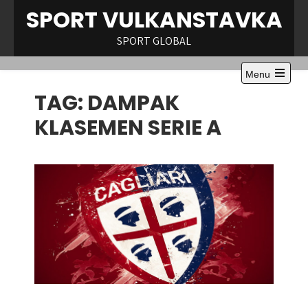
Skip
SPORT VULKANSTAVKA
to
content
SPORT GLOBAL
Menu
Open
TAG:
DAMPAK
the
main
menu
KLASEMEN SERIE A