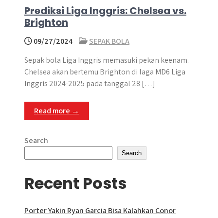
Prediksi Liga Inggris: Chelsea vs.
Brighton
09/27/2024
SEPAK BOLA
Sepak bola Liga Inggris memasuki pekan keenam.
Chelsea akan bertemu Brighton di laga MD6 Liga
Inggris 2024-2025 pada tanggal 28 […]
Read more →
Search
Search
Recent Posts
Porter Yakin Ryan Garcia Bisa Kalahkan Conor