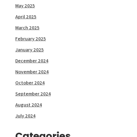
May 2025
April 2025
March 2025
February 2025
January 2025
December 2024
November 2024
October 2024
September 2024
August 2024
July 2024
Categories