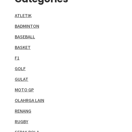
ATLETIK
BADMINTON
BASEBALL
BASKET
F1
GOLF
GULAT
MOTO GP
OLAHRGA LAIN
RENANG
RUGBY