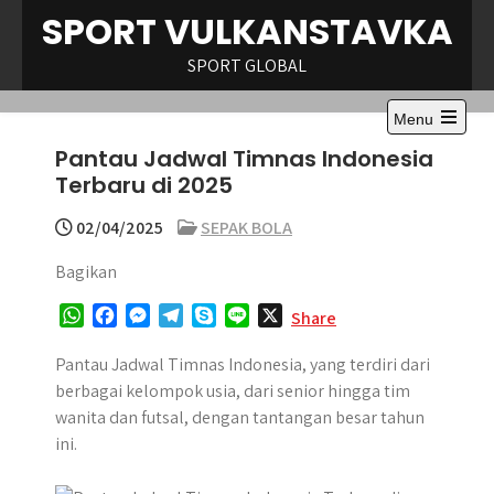
Skip
SPORT VULKANSTAVKA
to
content
SPORT GLOBAL
Menu
Open
Pantau Jadwal Timnas Indonesia
the
main
Terbaru di 2025
menu
02/04/2025
SEPAK BOLA
Bagikan
W
F
M
T
S
L
X
Share
h
a
e
e
k
i
a
c
s
l
y
n
Pantau Jadwal Timnas Indonesia, yang terdiri dari
t
e
s
e
p
e
berbagai kelompok usia, dari senior hingga tim
s
b
e
g
e
wanita dan futsal, dengan tantangan besar tahun
A
o
n
r
ini.
p
o
g
a
p
k
e
m