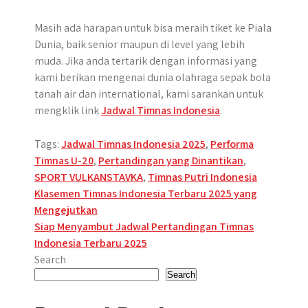
Masih ada harapan untuk bisa meraih tiket ke Piala
Dunia, baik senior maupun di level yang lebih
muda. Jika anda tertarik dengan informasi yang
kami berikan mengenai dunia olahraga sepak bola
tanah air dan international, kami sarankan untuk
mengklik link
Jadwal Timnas Indonesia
.
Tags:
Jadwal Timnas Indonesia 2025
,
Performa
Timnas U-20
,
Pertandingan yang Dinantikan
,
SPORT VULKANSTAVKA
,
Timnas Putri Indonesia
Post
Klasemen Timnas Indonesia Terbaru 2025 yang
Mengejutkan
navigation
Siap Menyambut Jadwal Pertandingan Timnas
Indonesia Terbaru 2025
Search
Search