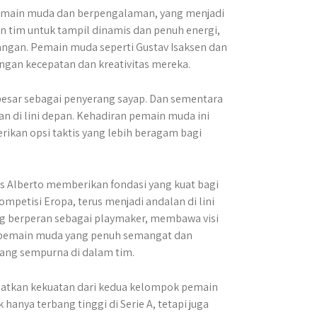
emain muda dan berpengalaman, yang menjadi
 tim untuk tampil dinamis dan penuh energi,
angan. Pemain muda seperti Gustav Isaksen dan
an kecepatan dan kreativitas mereka.
 besar sebagai penyerang sayap. Dan sementara
an di lini depan. Kehadiran pemain muda ini
ikan opsi taktis yang lebih beragam bagi
is Alberto memberikan fondasi yang kuat bagi
mpetisi Eropa, terus menjadi andalan di lini
ang berperan sebagai playmaker, membawa visi
ara pemain muda yang penuh semangat dan
ang sempurna di dalam tim.
atkan kekuatan dari kedua kelompok pemain
hanya terbang tinggi di Serie A, tetapi juga