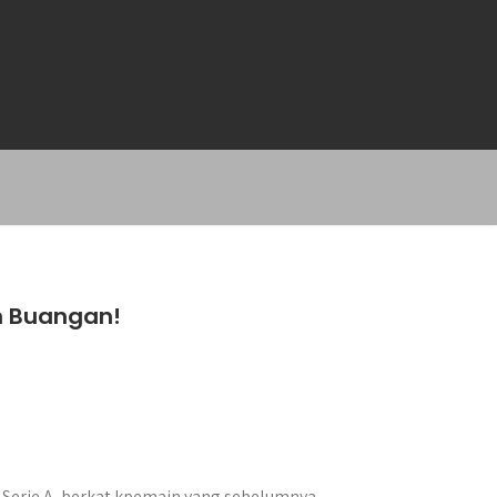
n Buangan!
 Serie A, berkat kpemain yang sebelumnya