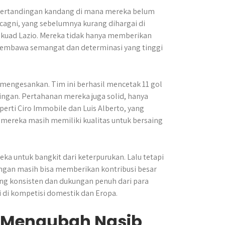
 pertandingan kandang di mana mereka belum
ccagni, yang sebelumnya kurang dihargai di
 skuad Lazio. Mereka tidak hanya memberikan
ga membawa semangat dan determinasi yang tinggi
g mengesankan. Tim ini berhasil mencetak 11 gol
ingan. Pertahanan mereka juga solid, hanya
erti Ciro Immobile dan Luis Alberto, yang
ereka masih memiliki kualitas untuk bersaing
a untuk bangkit dari keterpurukan. Lalu tetapi
gan masih bisa memberikan kontribusi besar
ng konsisten dan dukungan penuh dari para
i di kompetisi domestik dan Eropa.
g Mengubah Nasib