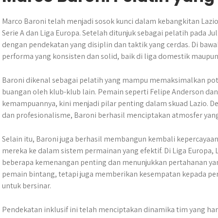
Marco Baroni telah menjadi sosok kunci dalam kebangkitan Lazi
Serie A dan Liga Europa. Setelah ditunjuk sebagai pelatih pada J
dengan pendekatan yang disiplin dan taktik yang cerdas. Di ba
performa yang konsisten dan solid, baik di liga domestik maupu
Baroni dikenal sebagai pelatih yang mampu memaksimalkan po
buangan oleh klub-klub lain. Pemain seperti Felipe Anderson da
kemampuannya, kini menjadi pilar penting dalam skuad Lazio. D
dan profesionalisme, Baroni berhasil menciptakan atmosfer yang 
Selain itu, Baroni juga berhasil membangun kembali kepercayaa
mereka ke dalam sistem permainan yang efektif. Di Liga Europa,
beberapa kemenangan penting dan menunjukkan pertahanan yan
pemain bintang, tetapi juga memberikan kesempatan kepada pe
untuk bersinar.
Pendekatan inklusif ini telah menciptakan dinamika tim yang h