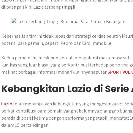
t
e
s
e
p
e
diibuangan kini Lazia terbang tinggi!
s
b
e
g
e
A
o
n
r
p
o
g
a
p
k
e
m
Keberhasilan tim ini tidak lepas dari strategi cerdas pelatih M
r
potensi para pemain, seperti Pedro dan Ciro Immobile.
Kedua pemain ini, meskipun pernah mengalami masa-masa sulit 
kualitas yang luar biasa, yang berkontribusi terhadap performa g
melihat berbagai informasi menarik lainnya seputar
SPORT VUL
Kebangkitan Lazio di Serie
Lazio
telah menunjukkan kebangkitan yang mengesankan di Serie
berkat kontribusi para pemain yang sebelumnya dianggap buangan o
berada di posisi kelima dengan performa yang stabil, mencatat 
dalam 15 pertandingan.