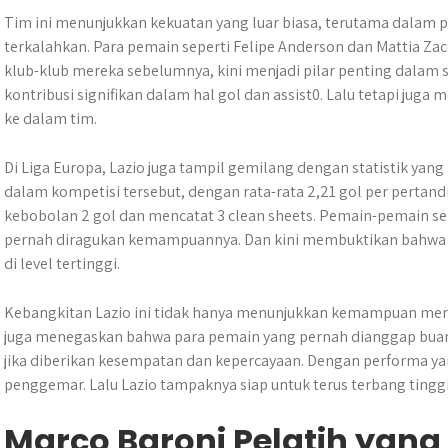
Tim ini menunjukkan kekuatan yang luar biasa, terutama dalam
terkalahkan. Para pemain seperti Felipe Anderson dan Mattia Za
klub-klub mereka sebelumnya, kini menjadi pilar penting dalam
kontribusi signifikan dalam hal gol dan assist0. Lalu tetapi ju
ke dalam tim.
Di Liga Europa, Lazio juga tampil gemilang dengan statistik yan
dalam kompetisi tersebut, dengan rata-rata 2,21 gol per pertand
kebobolan 2 gol dan mencatat 3 clean sheets. Pemain-pemain sep
pernah diragukan kemampuannya. Dan kini membuktikan bahwa m
di level tertinggi.
Kebangkitan Lazio ini tidak hanya menunjukkan kemampuan merek
juga menegaskan bahwa para pemain yang pernah dianggap buan
jika diberikan kesempatan dan kepercayaan. Dengan performa ya
penggemar. Lalu Lazio tampaknya siap untuk terus terbang tingg
Marco Baroni Pelatih yan