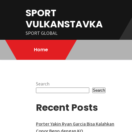
Skip
SPORT
to
content
VULKANSTAVKA
SPORT GLOBAL
Home
Search
Search
Recent Posts
Porter Yakin Ryan Garcia Bisa Kalahkan
Conor Benn dengan KO