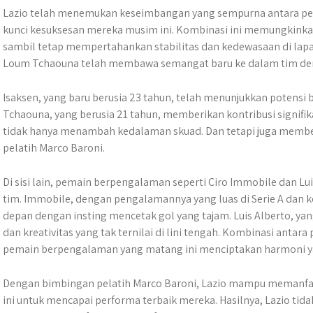
Lazio telah menemukan keseimbangan yang sempurna antara p
kunci kesuksesan mereka musim ini. Kombinasi ini memungkinkan
sambil tetap mempertahankan stabilitas dan kedewasaan di lap
Loum Tchaouna telah membawa semangat baru ke dalam tim deng
Isaksen, yang baru berusia 23 tahun, telah menunjukkan potensi
Tchaouna, yang berusia 21 tahun, memberikan kontribusi signifik
tidak hanya menambah kedalaman skuad. Dan tetapi juga member
pelatih Marco Baroni.
Di sisi lain, pemain berpengalaman seperti Ciro Immobile dan Lu
tim. Immobile, dengan pengalamannya yang luas di Serie A dan ko
depan dengan insting mencetak gol yang tajam. Luis Alberto, y
dan kreativitas yang tak ternilai di lini tengah. Kombinasi ant
pemain berpengalaman yang matang ini menciptakan harmoni y
Dengan bimbingan pelatih Marco Baroni, Lazio mampu memanfa
ini untuk mencapai performa terbaik mereka. Hasilnya, Lazio tidak 