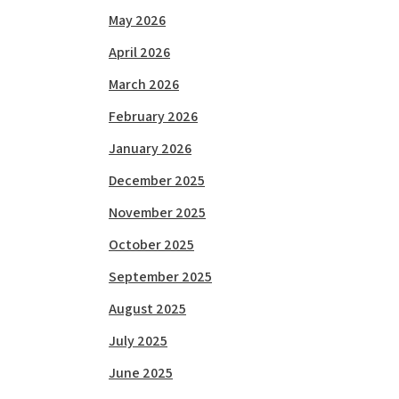
May 2026
April 2026
March 2026
February 2026
January 2026
December 2025
November 2025
October 2025
September 2025
August 2025
July 2025
June 2025