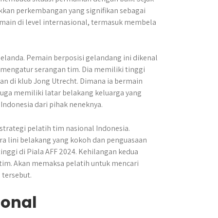
kan perkembangan yang signifikan sebagai
main di level internasional, termasuk membela
 Belanda. Pemain berposisi gelandang ini dikenal
 mengatur serangan tim. Dia memiliki tinggi
 di klub Jong Utrecht. Dimana ia bermain
uga memiliki latar belakang keluarga yang
Indonesia dari pihak neneknya.
strategi pelatih tim nasional Indonesia.
a lini belakang yang kokoh dan penguasaan
inggi di Piala AFF 2024. Kehilangan kedua
i tim. Akan memaksa pelatih untuk mencari
 tersebut.
ional