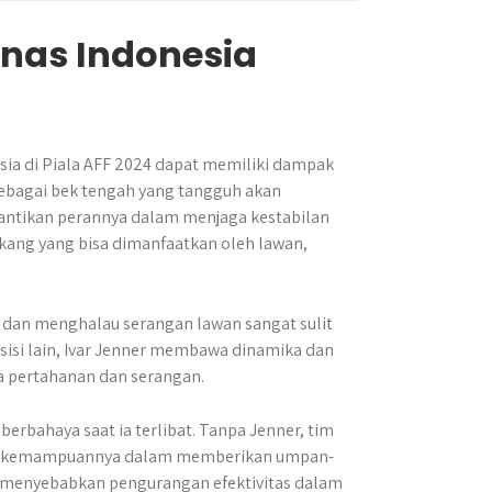
nas Indonesia
esia di Piala AFF 2024 dapat memiliki dampak
sebagai bek tengah yang tangguh akan
antikan perannya dalam menjaga kestabilan
akang yang bisa dimanfaatkan oleh lawan,
 dan menghalau serangan lawan sangat sulit
sisi lain, Ivar Jenner membawa dinamika dan
ra pertahanan dan serangan.
rbahaya saat ia terlibat. Tanpa Jenner, tim
kan kemampuannya dalam memberikan umpan-
t menyebabkan pengurangan efektivitas dalam