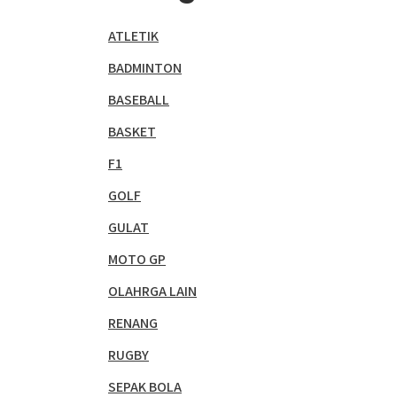
ATLETIK
BADMINTON
BASEBALL
BASKET
F1
GOLF
GULAT
MOTO GP
OLAHRGA LAIN
RENANG
RUGBY
SEPAK BOLA