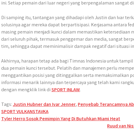
ini. Setiap pemain dari luar negeri yang berpengalaman sangat 
Di samping itu, tantangan yang dihadapi oleh Justin dan Ivar terk
solusinya agar mereka dapat berpartisipasi. Kerjasama antara fe
masing pemain menjadi kunci dalam memastikan ketersediaan 
dari seluruh pihak, termasuk penggemar dan media, sangat berp
tim, sehingga dapat meminimalisir dampak negatif dari situasi in
Akhirnya, harapan tetap ada bagi Timnas Indonesia untuk tampil
dua pemain kunci tersebut. Pelatih dan manajemen perlu mempers
menggantikan posisi yang ditinggalkan serta memaksimalkan pote
informasi menarik lainnya dan terpercaya yang telah kami ran
dengan mengklik link di
SPORT INLAW
.
Tags:
Justin Hubner dan Ivar Jenner
,
Penyebab Terancamnya Ab
SPORT VULKANSTAVKA
Post
Tyler Herro Sosok Pemimpin Yang Di Butuhkan Miami Heat
Ruud van Nis
navigation