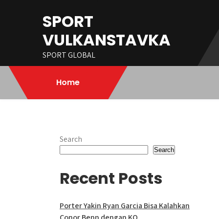
Skip
SPORT
to
content
VULKANSTAVKA
SPORT GLOBAL
Home
Search
Search
Recent Posts
Porter Yakin Ryan Garcia Bisa Kalahkan
Conor Benn dengan KO