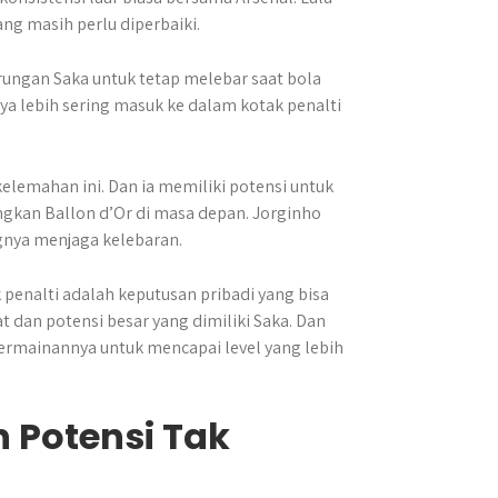
ng masih perlu diperbaiki.
ungan Saka untuk tetap melebar saat bola
ya lebih sering masuk ke dalam kotak penalti
lemahan ini. Dan ia memiliki potensi untuk
gkan Ballon d’Or di masa depan. Jorginho
gnya menjaga kelebaran.
 penalti adalah keputusan pribadi yang bisa
dan potensi besar yang dimiliki Saka. Dan
rmainannya untuk mencapai level yang lebih
 Potensi Tak