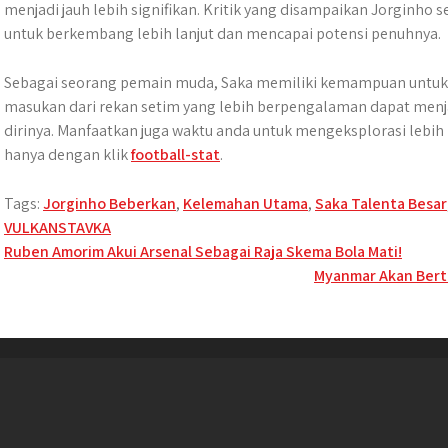
menjadi jauh lebih signifikan. Kritik yang disampaikan Jorginho
untuk berkembang lebih lanjut dan mencapai potensi penuhnya.
Sebagai seorang pemain muda, Saka memiliki kemampuan untuk b
masukan dari rekan setim yang lebih berpengalaman dapat men
dirinya. Manfaatkan juga waktu anda untuk mengeksplorasi lebih
hanya dengan klik
football-stat
.
Tags:
Jorginho Beberkan
,
Kelemahan Utama
,
Saka Talenta Besar
VULKANSTAVKA
Post
Ruben Amorim Akui Arsenal Sebagai Raja Skema Bola Mati!
Myanmar Akan Berte
navigation