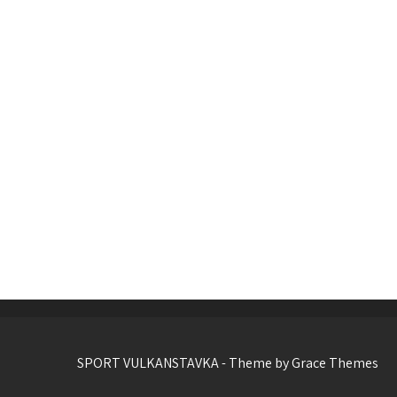
SPORT VULKANSTAVKA - Theme by Grace Themes