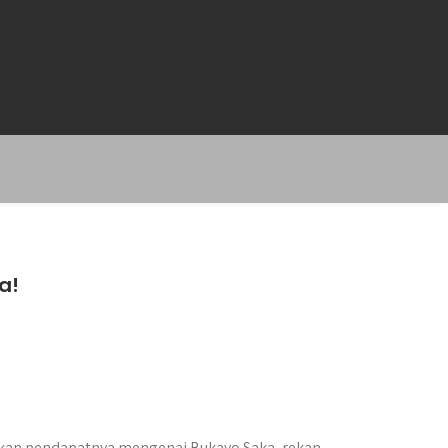
a!
pkan pendapatnya mengenai Bukayo Saka, rekan