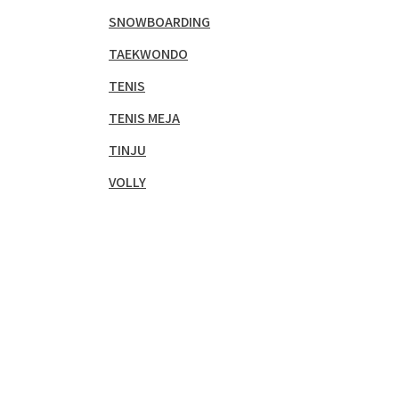
SNOWBOARDING
TAEKWONDO
TENIS
TENIS MEJA
TINJU
VOLLY