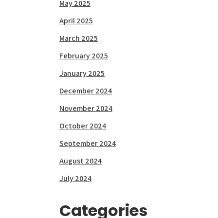
May 2025
April 2025
March 2025
February 2025
January 2025
December 2024
November 2024
October 2024
September 2024
August 2024
July 2024
Categories