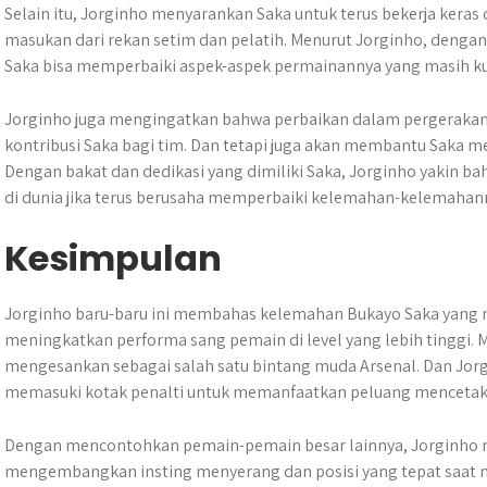
Selain itu, Jorginho menyarankan Saka untuk terus bekerja keras
masukan dari rekan setim dan pelatih. Menurut Jorginho, dengan 
Saka bisa memperbaiki aspek-aspek permainannya yang masih k
Jorginho juga mengingatkan bahwa perbaikan dalam pergerakan
kontribusi Saka bagi tim. Dan tetapi juga akan membantu Saka 
Dengan bakat dan dedikasi yang dimiliki Saka, Jorginho yakin ba
di dunia jika terus berusaha memperbaiki kelemahan-kelemahan
Kesimpulan
Jorginho baru-baru ini membahas kelemahan Bukayo Saka yang m
meningkatkan performa sang pemain di level yang lebih tinggi. 
mengesankan sebagai salah satu bintang muda Arsenal. Dan Jorgi
memasuki kotak penalti untuk memanfaatkan peluang mencetak g
Dengan mencontohkan pemain-pemain besar lainnya, Jorginho m
mengembangkan insting menyerang dan posisi yang tepat saat m