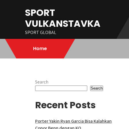
Skip
SPORT
to
content
VULKANSTAVKA
SPORT GLOBAL
Home
Search
Search
Recent Posts
Porter Yakin Ryan Garcia Bisa Kalahkan
Conor Benn dengan KO