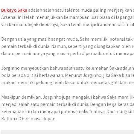
Bukayo Saka
adalah salah satu talenta muda paling menjanjikan 
Arsenal ini telah menunjukkan kemampuan luar biasa di lapangan
visi bermain. Sejak debutnya, Saka telah menjadi andalan di tim u
Dengan usia yang masih sangat muda, Saka memiliki potensi tak
pemain terbaik di dunia. Namun, seperti yang diungkapkan oleh 
dalam permainannya yang masih perlu diperbaiki untuk mencapai 
Jorginho menyebutkan bahwa salah satu kelemahan Saka adalah
bola berada di sisi berlawanan. Menurut Jorginho, jika Saka bisa 
ia akan memiliki peluang lebih besar untuk mencetak gol dan mem
Meskipun demikian, Jorginho juga mengakui bahwa Saka memiliki 
menjadi salah satu pemain terbaik di dunia. Dengan kerja keras 
kelemahan ini dan mencapai potensi maksimalnya. Dan mungkin
Ballon d’Or di masa depan.