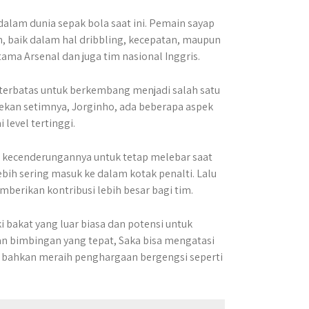
dalam dunia sepak bola saat ini. Pemain sayap
, baik dalam hal dribbling, kecepatan, maupun
tama Arsenal dan juga tim nasional Inggris.
 terbatas untuk berkembang menjadi salah satu
rekan setimnya, Jorginho, ada beberapa aspek
level tertinggi.
 kecenderungannya untuk tetap melebar saat
lebih sering masuk ke dalam kotak penalti. Lalu
berikan kontribusi lebih besar bagi tim.
bakat yang luar biasa dan potensi untuk
dan bimbingan yang tepat, Saka bisa mengatasi
 bahkan meraih penghargaan bergengsi seperti