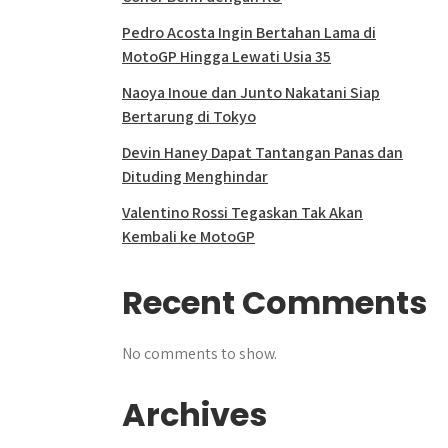
Pedro Acosta Ingin Bertahan Lama di
MotoGP Hingga Lewati Usia 35
Naoya Inoue dan Junto Nakatani Siap
Bertarung di Tokyo
Devin Haney Dapat Tantangan Panas dan
Dituding Menghindar
Valentino Rossi Tegaskan Tak Akan
Kembali ke MotoGP
Recent Comments
No comments to show.
Archives