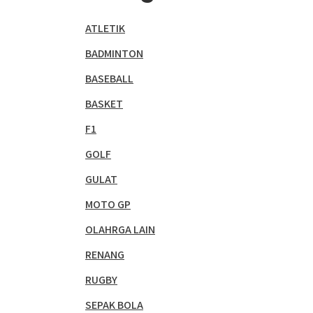
ATLETIK
BADMINTON
BASEBALL
BASKET
F1
GOLF
GULAT
MOTO GP
OLAHRGA LAIN
RENANG
RUGBY
SEPAK BOLA