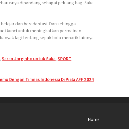
 seharusnya dipandang sebagai peluang bagi Saka
elajar dan beradaptasi. Dan sehingga
jadi kunci untuk meningkatkan permainan
 banyak lagi tentang sepak bola menarik lainnya
,
Saran Jorginho untuk Saka
,
SPORT
mu Dengan Timnas Indonesia Di Piala AFF 2024
Home