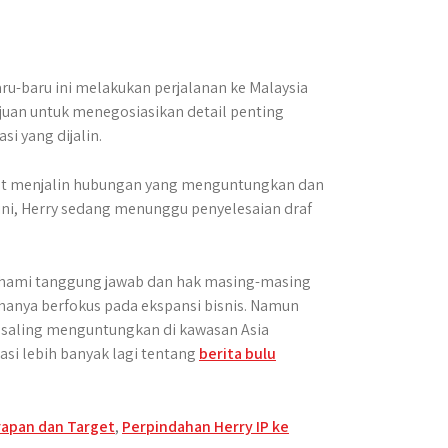
baru-baru ini melakukan perjalanan ke Malaysia
juan untuk menegosiasikan detail penting
i yang dijalin.
pat menjalin hubungan yang menguntungkan dan
ini, Herry sedang menunggu penyelesaian draf
ahami tanggung jawab dan hak masing-masing
k hanya berfokus pada ekspansi bisnis. Namun
 saling menguntungkan di kawasan Asia
si lebih banyak lagi tentang
berita bulu
apan dan Target
,
Perpindahan Herry IP ke