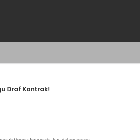
gu Draf Kontrak!
gasuh timnas Indonesia, kini dalam proses