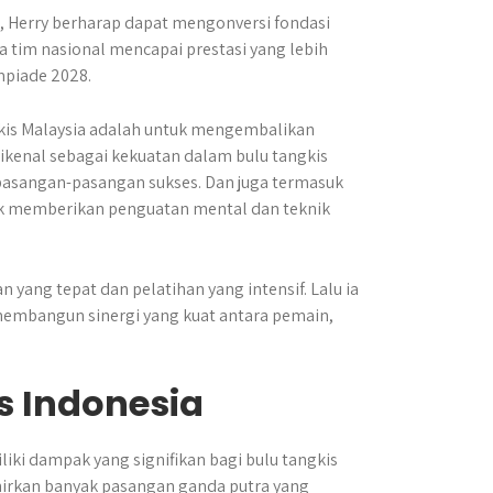
, Herry berharap dapat mengonversi fondasi
a tim nasional mencapai prestasi yang lebih
mpiade 2028.
ngkis Malaysia adalah untuk mengembalikan
dikenal sebagai kekuatan dalam bulu tangkis
pasangan-pasangan sukses. Dan juga termasuk
tuk memberikan penguatan mental dan teknik
ng tepat dan pelatihan yang intensif. Lalu ia
membangun sinergi yang kuat antara pemain,
 Indonesia
liki dampak yang signifikan bagi bulu tangkis
ahirkan banyak pasangan ganda putra yang