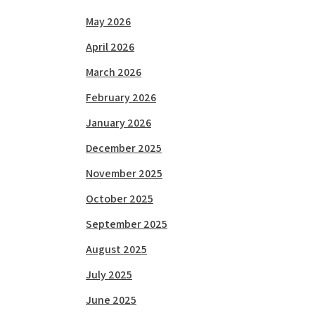
May 2026
April 2026
March 2026
February 2026
January 2026
December 2025
November 2025
October 2025
September 2025
August 2025
July 2025
June 2025