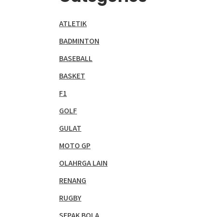
ATLETIK
BADMINTON
BASEBALL
BASKET
F1
GOLF
GULAT
MOTO GP
OLAHRGA LAIN
RENANG
RUGBY
SEPAK BOLA