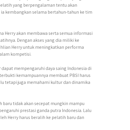
 pelatih yang berpengalaman tentu akan
 ia kembangkan selama bertahun-tahun ke tim
mana Herry akan membawa serta semua informasi
tihnya. Dengan akses yang dia miliki ke
ahlian Herry untuk meningkatkan performa
alam kompetisi.
P dapat mempengaruhi daya saing Indonesia di
ah terbukti kemampuannya membuat PBSI harus
alu tetapi juga memahami kultur dan dinamika
tih baru tidak akan secepat mungkin mampu
engaruhi prestasi ganda putra Indonesia. Lalu
eh Herry harus beralih ke pelatih baru dan