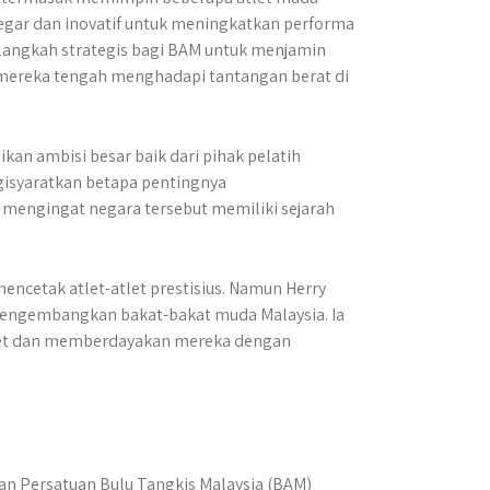
gar dan inovatif untuk meningkatkan performa
h langkah strategis bagi BAM untuk menjamin
al mereka tengah menghadapi tantangan berat di
an ambisi besar baik dari pihak pelatih
isyaratkan betapa pentingnya
a mengingat negara tersebut memiliki sejarah
ncetak atlet-atlet prestisius. Namun Herry
engembangkan bakat-bakat muda Malaysia. Ia
let dan memberdayakan mereka dengan
an Persatuan Bulu Tangkis Malaysia (BAM)