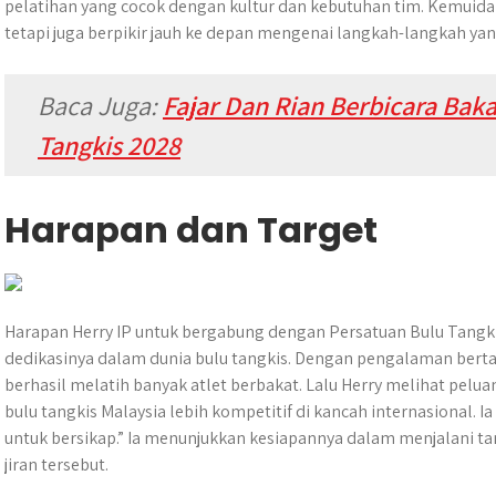
pelatihan yang cocok dengan kultur dan kebutuhan tim. Kemuid
tetapi juga berpikir jauh ke depan mengenai langkah-langkah yan
Baca Juga:
Fajar Dan Rian Berbicara Baka
Tangkis 2028
Harapan dan Target
Harapan Herry IP untuk bergabung dengan Persatuan Bulu Tangk
dedikasinya dalam dunia bulu tangkis. Dengan pengalaman berta
berhasil melatih banyak atlet berbakat. Lalu Herry melihat pelu
bulu tangkis Malaysia lebih kompetitif di kancah internasional. 
untuk bersikap.” Ia menunjukkan kesiapannya dalam menjalani ta
jiran tersebut.