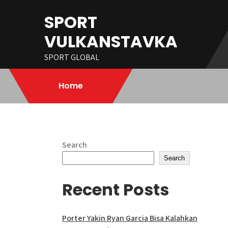
Skip
SPORT
to
content
VULKANSTAVKA
SPORT GLOBAL
Home
Search
Search
Recent Posts
Porter Yakin Ryan Garcia Bisa Kalahkan