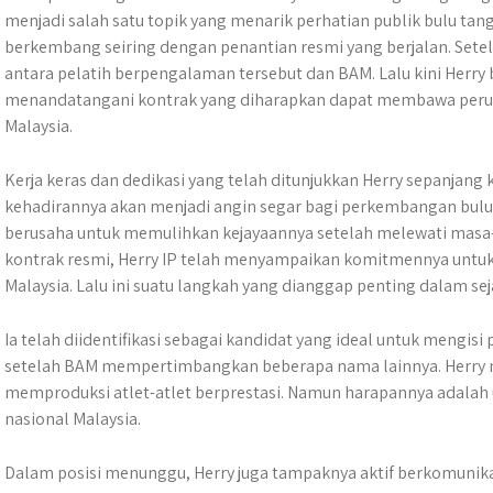
menjadi salah satu topik yang menarik perhatian publik bulu tang
berkembang seiring dengan penantian resmi yang berjalan. Set
antara pelatih berpengalaman tersebut dan BAM. Lalu kini Herr
menandatangani kontrak yang diharapkan dapat membawa peruba
Malaysia.
Kerja keras dan dedikasi yang telah ditunjukkan Herry sepanjan
kehadirannya akan menjadi angin segar bagi perkembangan bulu 
berusaha untuk memulihkan kejayaannya setelah melewati mas
kontrak resmi, Herry IP telah menyampaikan komitmennya untuk 
Malaysia. Lalu ini suatu langkah yang dianggap penting dalam seja
Ia telah diidentifikasi sebagai kandidat yang ideal untuk mengisi 
setelah BAM mempertimbangkan beberapa nama lainnya. Herry 
memproduksi atlet-atlet berprestasi. Namun harapannya adala
nasional Malaysia.
Dalam posisi menunggu, Herry juga tampaknya aktif berkomuni