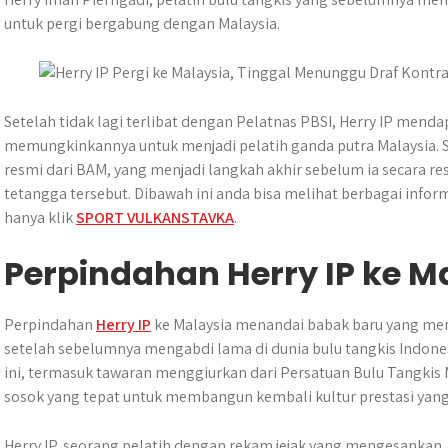
t
e
s
e
p
e
untuk pergi bergabung dengan Malaysia.
s
b
e
g
e
A
o
n
r
p
o
g
a
p
k
e
m
Setelah tidak lagi terlibat dengan Pelatnas PBSI, Herry IP men
r
memungkinkannya untuk menjadi pelatih ganda putra Malaysia. Sa
resmi dari BAM, yang menjadi langkah akhir sebelum ia secara 
tetangga tersebut. Dibawah ini anda bisa melihat berbagai info
hanya klik
SPORT VULKANSTAVKA
.
Perpindahan Herry IP ke M
Perpindahan
Herry IP
ke Malaysia menandai babak baru yang men
setelah sebelumnya mengabdi lama di dunia bulu tangkis Indones
ini, termasuk tawaran menggiurkan dari Persatuan Bulu Tangkis 
sosok yang tepat untuk membangun kembali kultur prestasi yang 
Herry IP, seorang pelatih dengan rekam jejak yang mengesanka