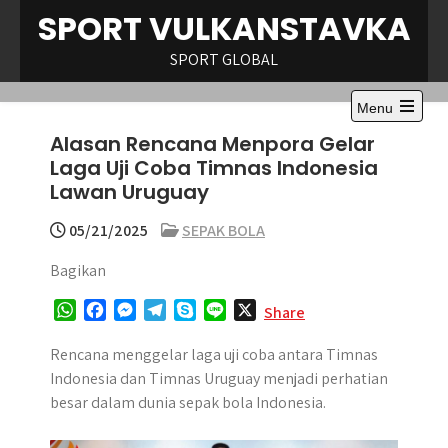
Skip
SPORT VULKANSTAVKA
to
content
SPORT GLOBAL
Menu
Open
Alasan Rencana Menpora Gelar
the
main
Laga Uji Coba Timnas Indonesia
menu
Lawan Uruguay
05/21/2025
SEPAK BOLA
Bagikan
W
F
M
T
S
L
X
Share
h
a
e
e
k
i
a
c
s
l
y
n
Rencana menggelar laga uji coba antara Timnas
t
e
s
e
p
e
Indonesia dan Timnas Uruguay menjadi perhatian
s
b
e
g
e
besar dalam dunia sepak bola Indonesia.
A
o
n
r
p
o
g
a