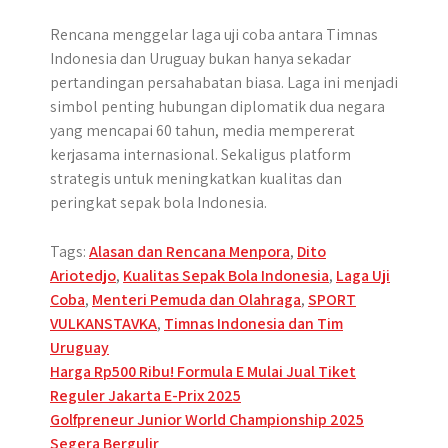
Rencana menggelar laga uji coba antara Timnas
Indonesia dan Uruguay bukan hanya sekadar
pertandingan persahabatan biasa. Laga ini menjadi
simbol penting hubungan diplomatik dua negara
yang mencapai 60 tahun, media mempererat
kerjasama internasional. Sekaligus platform
strategis untuk meningkatkan kualitas dan
peringkat sepak bola Indonesia.
Tags:
Alasan dan Rencana Menpora
,
Dito
Ariotedjo
,
Kualitas Sepak Bola Indonesia
,
Laga Uji
Coba
,
Menteri Pemuda dan Olahraga
,
SPORT
VULKANSTAVKA
,
Timnas Indonesia dan Tim
Uruguay
Post
Harga Rp500 Ribu! Formula E Mulai Jual Tiket
Reguler Jakarta E-Prix 2025
navigation
Golfpreneur Junior World Championship 2025
Segera Bergulir