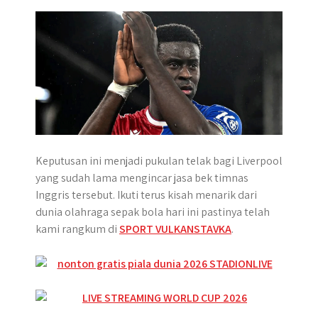
p
k
e
m
r
Keputusan ini menjadi pukulan telak bagi Liverpool
yang sudah lama mengincar jasa bek timnas
Inggris tersebut. Ikuti terus kisah menarik dari
dunia olahraga sepak bola hari ini pastinya telah
kami rangkum di
SPORT VULKANSTAVKA
.