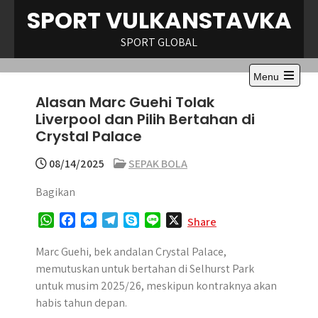
Skip
SPORT VULKANSTAVKA
to
content
SPORT GLOBAL
Menu
Open
Alasan Marc Guehi Tolak
the
main
Liverpool dan Pilih Bertahan di
menu
Crystal Palace
08/14/2025
SEPAK BOLA
Bagikan
W
F
M
T
S
L
X
Share
h
a
e
e
k
i
a
c
s
l
y
n
Marc Guehi, bek andalan Crystal Palace,
t
e
s
e
p
e
memutuskan untuk bertahan di Selhurst Park
s
b
e
g
e
untuk musim 2025/26, meskipun kontraknya akan
A
o
n
r
habis tahun depan.
p
o
g
a