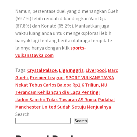
Namun, persentase duel yang dimenangkan Guehi
(59.7%) lebih rendah dibandingkan Van Dijk
(67.8%) dan Konaté (65.2%). Manfaatkan juga
waktu luang anda untuk mengeksplorasi lebih
banyak lagi tentang berita olahraga terupdate
lainnya hanya dengan klik
sports-
vulkanstavka.com
.
Tags:
Crystal Palace
,
Liga Inggris
,
Liverpool
,
Marc
Guehi
,
Premier League
,
SPORT VULKANSTAVKA
Post
Nekat Tebus Carlos Baleba Rp1,6 Triliun, MU
Terancam Kehilangan di 6 Laga Penting!
navigation
Jadon Sancho Tolak Tawaran AS Roma, Padahal
Manchester United Sudah Setuju Menjualnya
Search
Search