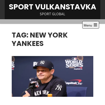
Skip
SPORT VULKANSTAVKA
to
content
SPORT GLOBAL
Menu
Open
TAG:
NEW YORK
the
main
menu
YANKEES